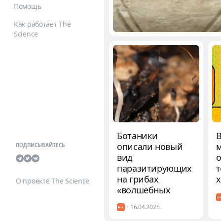
Помощь
Как работает The
Science
Ботаники
В
описали новый
м
ПОДПИСЫВАЙТЕСЬ
вид
паразитирующих
на грибах
О проекте The Science
«волшебных
фонариков»
16.04.2025
с Малайского