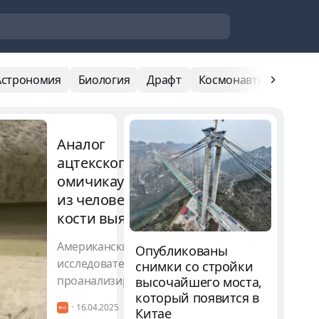
Астрономия
Биология
Драфт
Космонавтика
Мед
Аналог
ацтекского
омичикауацтли
из человеческой
кости выявили
среди находок
Американский
Опубликованы
из Техаса
исследователь
снимки со стройки
проанализировал 29
высочайшего моста,
который появится в
артефактов,
16.04.2025
Китае
найденных на юге