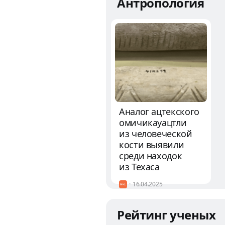
Антропология
Аналог ацтекского
омичикауацтли
из человеческой
кости выявили
среди находок
из Техаса
16.04.2025
Рейтинг ученых