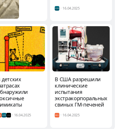
Техаса и
16.04.2025
относящихся
примерно к 1300–
1528 годам нашей
эры. Он подтвердил,
что предметы
представляют собой
обработанные
человеческие кости,
среди которых
выделяется одно
 детских
В США разрешили
изделие. Внешне
атрасах
клинические
оно напоминает
обнаружили
испытания
ритуальный
токсичные
экстракорпоральных
ацтекский идиофон,
химикаты
свиных ГМ-печеней
называемый
16.04.2025
омичикауацтли. Об
16.04.2025
этом ученый пишет