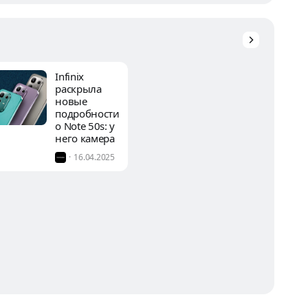
в статье,
опубликованной в
International Journal
of Osteoarchaeology.
Infinix
раскрыла
новые
подробности
о Note 50s: у
него камера
Sony и экран
16.04.2025
144 Гц