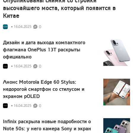
Опубликованы снимки со стройки
высочайшего моста, который появится в
Китае
0
16.04.2025
Дизайн и дата выхода компактного
флагмана OnePlus 13T раскрыты
официально
0
16.04.2025
Анонс Motorola Edge 60 Stylus:
недорогой смартфон со стилусом и
экраном pOLED
0
16.04.2025
Infinix раскрыла новые подробности о
Note 50s: у него камера Sony и экран