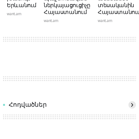
Երևանում
ներկայացուցիչը
տեսականին
Հայաստանում
Հայաստանու
want.am
want.am
want.am
Հոդվածներ