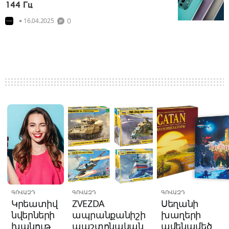
144 Гц
0
16.04.2025
ԳՈՎԱԶԴ
ԳՈՎԱԶԴ
ԳՈՎԱԶԴ
Կրեատիվ
ZVEZDA
Սեղանի
նվերների
ապրանքանիշի
խաղերի
խանութ
պաշտոնական
ամենամեծ